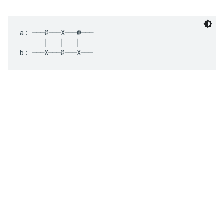
a: ───@───X───@───

      │   │   │

b: ───X───@───X───