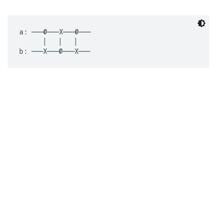
a: ───@───X───@───

      │   │   │

b: ───X───@───X───